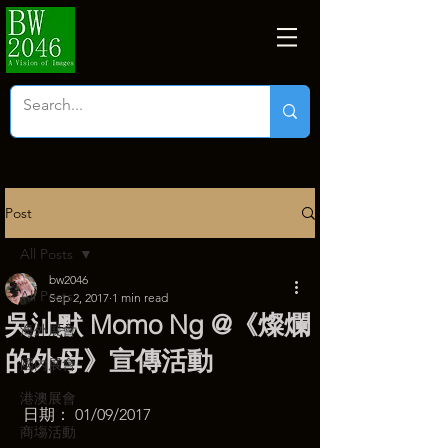
Post
All Posts
bw2046
All Posts
Sep 2, 2017
1 min read
吳沚默 Momo Ng @《燦爛
海外展會
的外母》宣傳活動
國內展會
港澳展會
日期： 01/09/2017
商塲活動