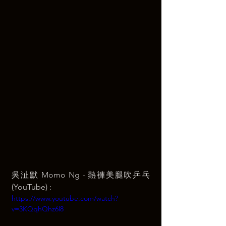
吳沚默 Momo Ng - 熱褲美腿吹乒乓 
(YouTube) :
https://www.youtube.com/watch?
v=3KQqhQhz6l8