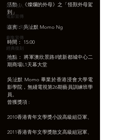
活動：《燦爛的外母》之「怪獸外母駕
港澳名人
到」
電影宣傳
探店及美食
嘉賓： 吳沚默 Momo Ng
劇集宣傳
時間： 15:00
經典復刻
地點： 將軍澳欣景路8號新都城中心二
公告
期商場L1天幕大堂
吳沚默 Momo 畢業於香港浸會大學電
影學院，無綫電視第26期藝員訓練班學
員。
曾獲獎項 :
2010香港青年文學獎小說高級組亞軍、
2011香港青年文學獎散文高級組冠軍、