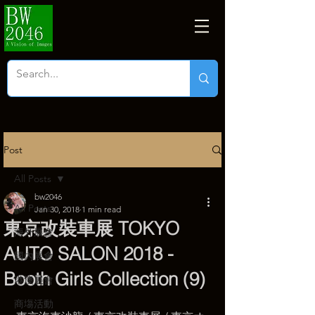
Post
All Posts
bw2046
All Posts
Jan 30, 2018
1 min read
東京改裝車展 TOKYO
海外展會
AUTO SALON 2018 -
國內展會
Booth Girls Collection (9)
港澳展會
商塲活動