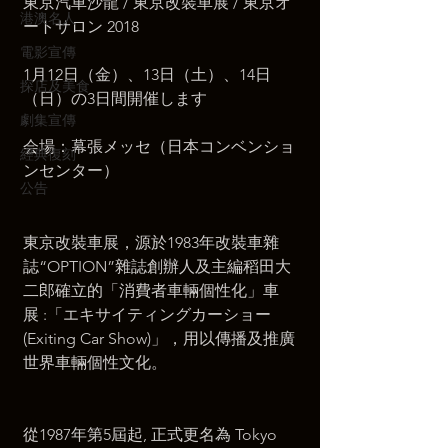
東京汽車沙龍 / 東京改裝車展 / 東京オ
港澳名人
ートサロン 2018
電影宣傳
1月12日（金）、13日（土）、14日
探店及美食
（日）の3日間開催します
劇集宣傳
会場：幕張メッセ（日本コンベンショ
經典復刻
ンセンター）
公告
​東京改裝車展，源於1983年改裝車雜
誌“OPTION”雜誌創辦人及主編稻田大
二郎確立的「消費者車輛個性化」車
展 :「エキサイティングカーショー
(Exiting Car Show)」，用以傳播及推廣
世界車輛個性文化。
從1987年第5屆起, 正式更名為 Tokyo 