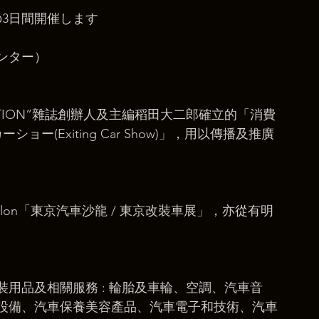
の3日間開催します
ンター）
PTION”雜誌創辦人及主編稻田大二郎確立的「消費
ー(Exiting Car Show)」，用以傳播及推廣
ti Salon「東京汽車沙龍 / 東京改裝車展」，亦從有明
用品及相關服務 : 輪胎及車輪、空調、汽車音
設備、汽車保養美容產品、汽車電子和技術、汽車