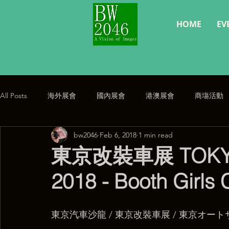
HOME
EV
All Posts
海外展會
國內展會
港澳展會
商塲活動
bw2046
Feb 6, 2018
1 min read
經典復刻
公告
東京改裝車展 TOKYO
2018 - Booth Girls C
東京汽車沙龍 / 東京改裝車展 / 東京オートサ