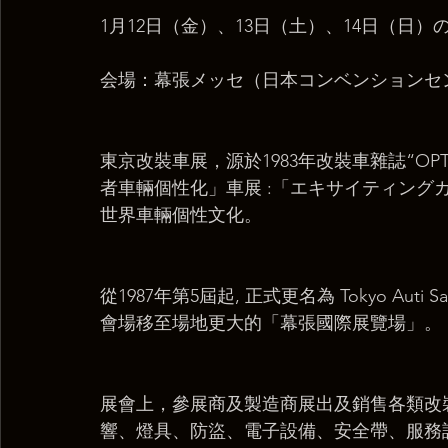
1月12日（金）、13日（土）、14日（日）
会場：幕張メッセ（日本コンベンションセ
​東京改裝車展，源於1983年改裝車雜誌“O
者車輛個性化」車展 :「エキサイティングカーショ
世界車輛個性文化。
從1987年第5屆起, 正式更名為 Tokyo Au
會場移至場地更大的「幕張國際展覽場」。
展會上，參展商及製造商展出及銷售各類改裝
響、燈具、防盜、電子設備、安全帶、服務