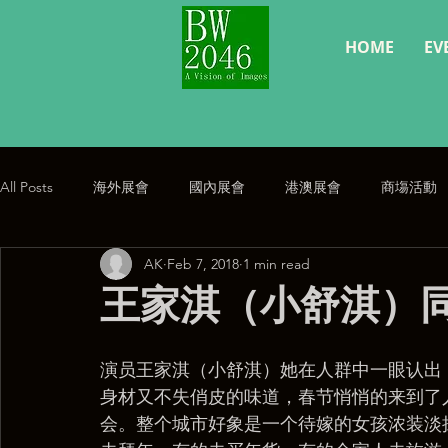
HOME
EV
All Posts
海外展會
國內展會
港澳展會
商塲活動
AK
Feb 7, 2018
1 min read
經典復刻
公告
王家淇（小舒淇）
演员王家淇（小舒淇）她在人群中一眼认出
身材又不失俏皮的味道，春节悄悄的来到了
会。整个城市好象是一个待嫁的女孩浓装淡