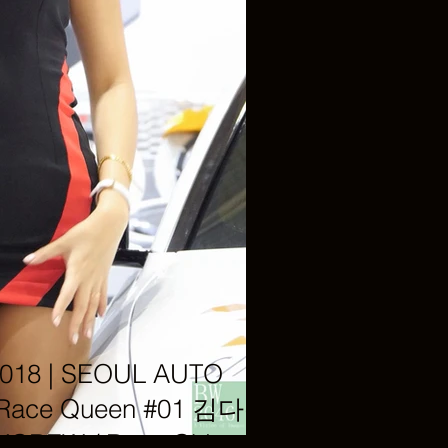
8 | SEOUL AUTO
 Race Queen #01 김다온
REW / Race Chip》