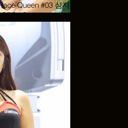
 Race Queen #03 심지영
《 GRBs Suspension》