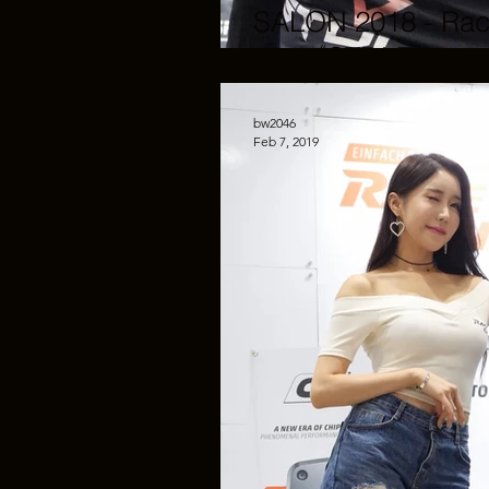
SALON 2018 - Ra
#04《STDLZ》
bw2046
Feb 7, 2019