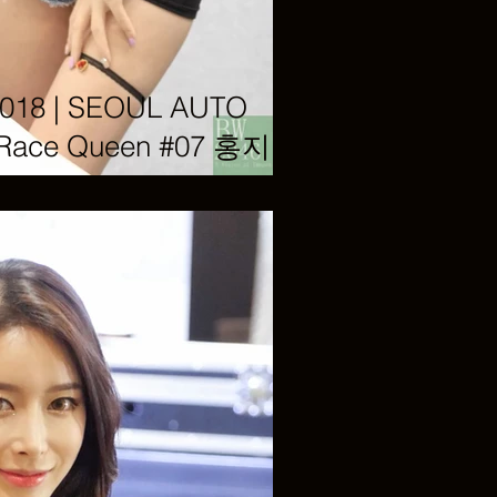
8 | SEOUL AUTO
 Race Queen #07 홍지연