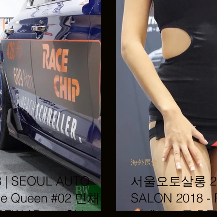
海外展會
| SEOUL AUTO
서울오토살롱 201
ace Queen #02 민채윤
SALON 2018 -
 / Race Chip》
《덱스크루 DEXC