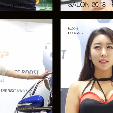
SALON 2018 -
ce Queen
Sim Ji Yeong
bw2046
Feb 6, 2019