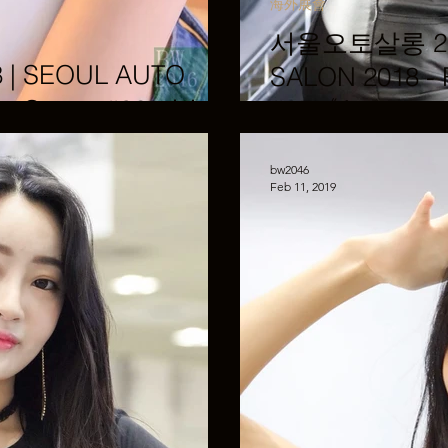
海外展會
서울오토살롱 201
| SEOUL AUTO
SALON 2018 - 
ace Queen #06 이송빈
#05《Amatera
bw2046
Feb 11, 2019