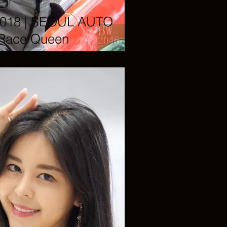
8 | SEOUL AUTO
Race Queen
s》