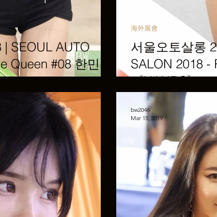
海外展會
| SEOUL AUTO
서울오토살롱 201
ace Queen #08 한민영
SALON 2018 -
《HANDS》
bw2046
Mar 15, 2019