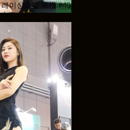
del 레이싱모델 車模 #40 @
al 上壹出行