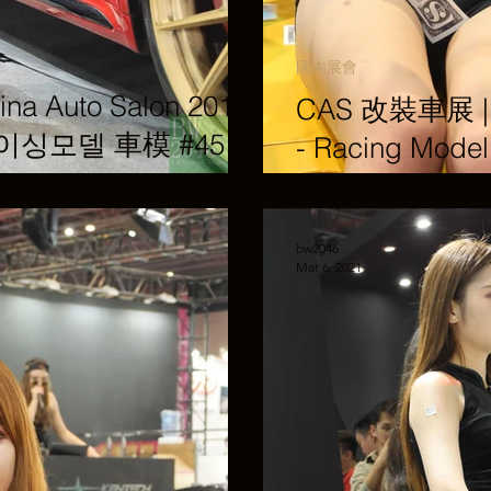
國內展會
a Auto Salon 2019
CAS 改裝車展 | C
l 레이싱모델 車模 #45 @
- Racing Mo
Kentech-Exhau
bw2046
Mar 6, 2021