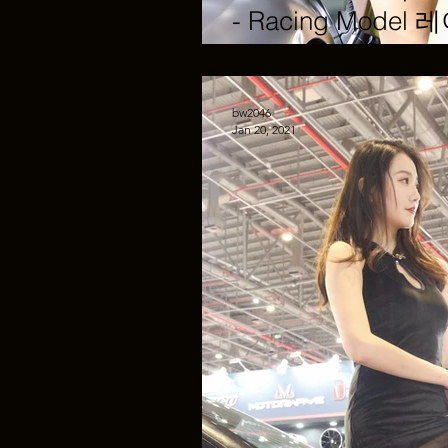
- Racing Mode
Kentech-Exhaust
bw2046
Jan 20, 2021