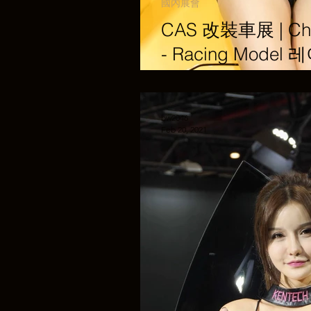
國內展會
CAS 改裝車展 | Chin
- Racing Mode
Kentech-Exhaust
bw2046
Feb 20, 2021