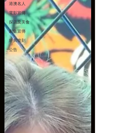
港澳名人
電影宣傳
探店及美食
劇集宣傳
經典復刻
公告