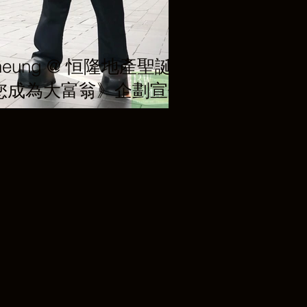
Cheung @ 恒隆地產聖誕
您成為大富翁》企劃宣傳