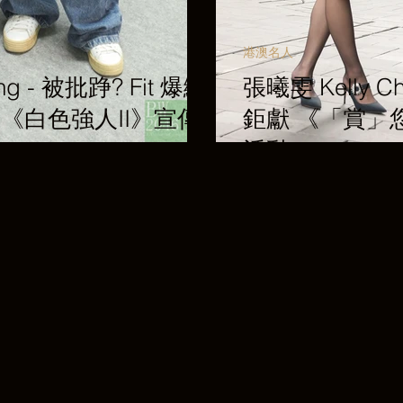
港澳名人
ng - 被批踭? Fit 爆纖
張曦雯 Kelly 
 劇集《白色強人II》宣傳
鉅獻 《「賞」
活動