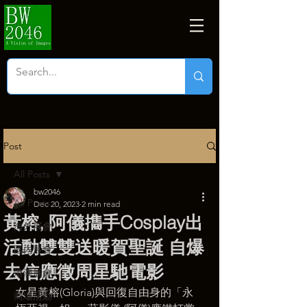
Post
All Posts
bw2046
All Posts
Dec 20, 2023
2 min read
黃榕, 阿儀㩦手Cosplay出
海外展會
活動雙雙送暖賀聖誕 自爆
國內展會
去信應徵周星馳電影
港澳展會
女星黃榕(Gloria)與回復自由身的「永
商塲活動