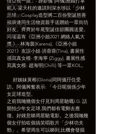
恆亞視一姐」- 薜影儀 (阿儀)應鐵打掌
港澳名人
舵人-梁天柱的邀請到深水埗以「少林
足球」Cosplay造型將二百份聖誕慈善
電影宣傳
福袋連同生活物資親手送贈給一眾街坊
探店及美食
好友。齊齊於年尾聖誕佳節團圓送愛。
劇集宣傳
同場還有《亞洲小姐2021 網絡人氣大
獎 》- 林海茵(Karena),《亞洲小姐
經典復刻
2021》友誼小姐-洪蓉蓉(Tina), 書展性
公告
感寫真女模- 李海寧 (Ziggy), 書展性感
寫真女模- 趙海明(Chilli) 等一眾KOL。
     好姊妹黃榕(Gloria)同阿儀孖住受
訪。阿儀興奮表示: 「今日呢個係少年
女足球造型。
之前我哋幾個女仔見到周星馳嘅I.G. 話
開拍少年女足球,我們都有電郵去應
徵。好鍾意睇周星馳電影。之後我哋幾
個女仔拍咗個搞笑唱歌片「少林功夫
勁」。希望周生可以睇到,比機會發掘