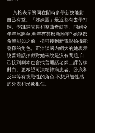
     黃榕表示贊同在閒時多學新技能對
自己有益。「姊妹團」最近都有去學打
翻、學跳鋼管舞和整曲奇餅等。問到今
年年尾將至,明年有甚麼新願望? 她說都
希望能如之前一樣可接到新電影拍攝能
發揮的角色。正洽談國內網大的她表示
說普通話拍戲對她來說是沒有問題,自
己接到劇本也會找普通話老師上課苦練
對白。更希望可演精神病患者、卧底和
反串等有挑戰性的角色,不想只被性感
的外表和形象框住。