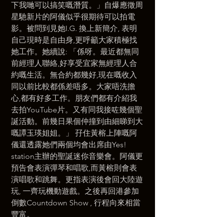
下我哋可以搞笑嘅潛質。」自爆應徵周
星馳新片的阿儀似乎很期待可以拍電
影。被問到見她I.G. 換上新簡介, 表明
自己現時是自由身,更呼籲大家積極找
她工作。她續說: 「係呀。最近都無同
前經理人聯絡,好享受宜家無經理人合
約嘅生活。無合約都幾好,現在嘅收入
同以前比較都係差唔多。大家唔洗擔
心,都有好多工作。朋友們都有介紹我
去拍YouTube片。又有同我接咗幾個聖
誕活動。前幾日果個仲撞到由細睇到大
嘅譚玉瑛姐姐。」 孖住黃榕上陣嘅阿
儀還透露她們兩個均會出席由Yes! 
station主辦的聖誕迷你音樂會。阿儀更
預告會表演彈琴和唱歌,而黃榕則會表
演唱歌和跳舞。更指表演後會回大陸遊
玩, 一齊玩機動遊戲。之後再回港參加
倒數Countdown Show , 行程向來相當
豐富。