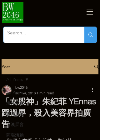
Post
All Posts
bw2046
All Posts
Jun 24, 2018
1 min read
「女股神」朱紀菲 YEnnas
海外展會
踩過界，殺入美容界拍廣
國內展會
告
港澳展會
商塲活動