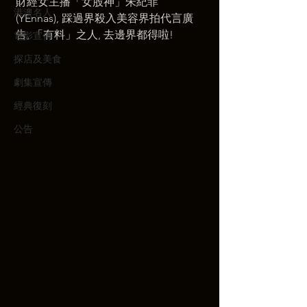
財經女主播「女股神」朱紀菲 
港澳名人
(YEnnas), 踩過界殺入美容界拍代言廣
告, 「有料」之人, 去邊界都得啦!
電影宣傳
探店及美食
劇集宣傳
經典復刻
公告