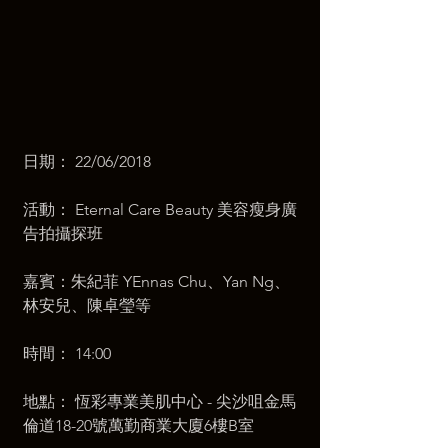
日期： 22/06/2018
活動： Eternal Care Beauty 美容瘦身廣
告拍攝探班
嘉賓：朱紀菲 YEnnas Chu、Yan Ng、
林安兒、陳卓瑩等
時間： 14:00
地點： 恆彩專業美肌中心 - 尖沙咀金馬
倫道18-20號萬勤商業大廈6樓B室