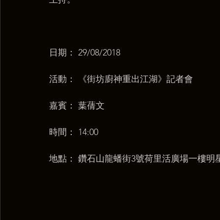
日期： 29/08/2018
活動： 《街坊廚神重出江湖》記者會
嘉賓： 葉蒨文
時間： 14:00
地點： 鑽石山龍蟠街3號荷里活廣場一樓明