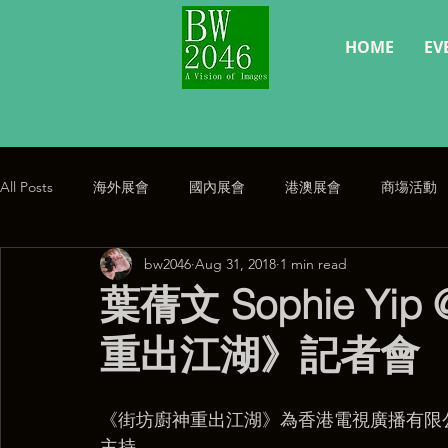
HOME
EV
All Posts
海外展會
國內展會
港澳展會
商塲活動
bw2046
Aug 31, 2018
1 min read
經典復刻
公告
葉蒨文 Sophie Yi
重出江湖》記者會
《街坊廚神重出江湖》為香港電視廣播有限
主持。