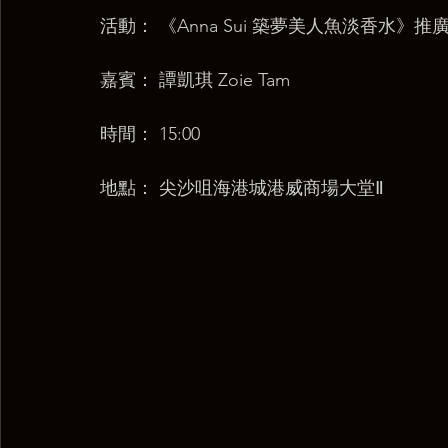
活動： 《Anna Sui 築夢美人魚淡香水》推
嘉賓： 譚凱琪 Zoie Tam
時間： 15:00
地點： 尖沙咀海港城港威商場大堂Ⅱ