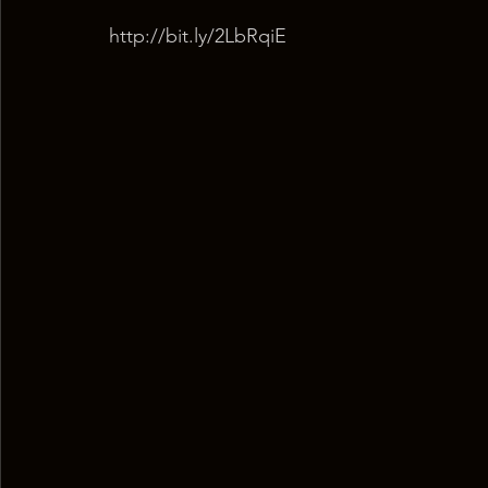
http://bit.ly/2LbRqiE