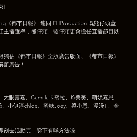
束!
g Kong《都市日報》 連同 FHProduction 既熊仔頭藍
紅主播選舉，熊仔頭、藍仔頭更會擔任直播節目既
獲得獨佔《都市日報》全版廣告版面、《都市日報》
頁橫額廣告！
神、大眼嘉嘉、Camilla卡蜜拉、Ki美美、萌妮嘉恩
爺、小伊淳chloe、蜜糖Joey、梁小恩、漫漫! 、金
即刻去活動頁，睇下有咩方法啦: