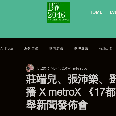
HOME
EV
All Posts
海外展會
國內展會
港澳展會
商塲活動
bw2046
May 1, 2019
1 min read
經典復刻
公告
莊端兒、張沛樂、鄧
播 X metroX 
舉新聞發佈會