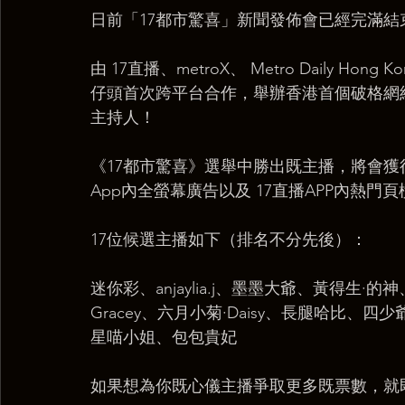
日前「17都市驚喜」新聞發佈會已經完滿結
由 17直播、metroX、 Metro Daily Hon
仔頭首次跨平台合作，舉辦香港首個破格網
主持人！
《17都市驚喜》選舉中勝出既主播，將會
App內全螢幕廣告以及 17直播APP內熱門
17位候選主播如下（排名不分先後）：
迷你彩、anjaylia.j、墨墨大爺、黃得生·的
Gracey、六月小菊·Daisy、長腿哈比、四少
星喵小姐、包包貴妃
如果想為你既心儀主播爭取更多既票數，就