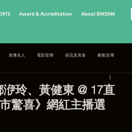
ENTS
Award & Accreditation
About BW2046
港澳名人
電影宣傳
探店及美食
劇集宣傳
洢玲、黃健東 @ 17直
《17都市驚喜》網紅主播選