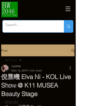
Post
All Posts
bw2046
All Posts
Dec 16, 2019
1 min read
倪晨曦 Elva Ni - KOL Live
海外展會
Show @ K11 MUSEA
國內展會
Beauty Stage
港澳展會
商塲活動