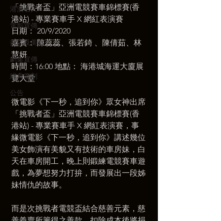
「挑戰者盃」亞洲電競賽車錦標賽(香
港澳名人
港站) - 專業賽車手 X 網紅表演賽 
電影宣傳
日期： 20/9/2020 
探店及美食
嘉賓： 陳蕊蕊、張若錡 、陳倩茹、林
慧妍 
劇集宣傳
時間：16:00 地點： 海港城海運大廈展
經典復刻
覽大堂  
公告
微電影《下⼀秒，追到你》眾女神出席
「挑戰者盃」亞洲電競賽車錦標賽(香
港站) - 專業賽車手 X 網紅表演賽，事
緣微電影《下⼀秒，追到你》講述幾位
美女飾演有美貌⼜有技術的⾞房妹，⽩
天在⾞房開⼯，晚上則鍛練電競賽⾞遊
戲，為夢想努⼒打拚，⽽發展出⼀段姊
妹情仇的故事。  
而是次挑戰者電競盃結合慈善元素，慈
善義賣所籌得之善款，扣除成本後將捐