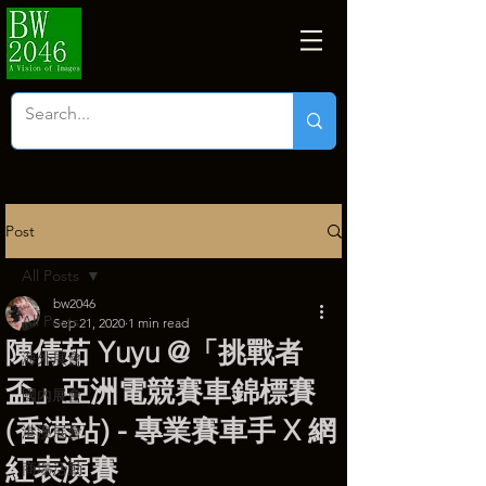
Post
All Posts
bw2046
All Posts
Sep 21, 2020
1 min read
陳倩茹 Yuyu @「挑戰者
海外展會
盃」亞洲電競賽車錦標賽
國內展會
(香港站) - 專業賽車手 X 網
港澳展會
紅表演賽
商塲活動