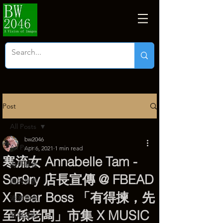
Post
All Posts
bw2046
All Posts
Apr 6, 2021
1 min read
寒流女 Annabelle Tam -
海外展會
Sor9ry 店長宣傳 @ FBEAD
國內展會
X Dear Boss 「有得揀，先
港澳展會
至係老闆」市集 X MUSIC
商塲活動