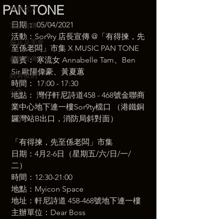
PAN TONE
港澳名人
日期： 05/04/2021 
電影宣傳
活動：Sor9ry 店長宣傳 @「有得揀，先
探店及美食
至係老闆」市集 X MUSIC PAN TONE 
劇集宣傳
嘉賓： 寒流女 Annabelle Tam、Ben 
Sir 歐陽偉豪、黃夏蕙 
經典復刻
時間： 17:00 - 17:30 
公告
地點： 灣仔軒尼詩道458 - 468號金聯商
業中心地下連一樓Sor9ty檔口 （港鐵銅
鑼灣站B出口，消防局斜對面）  
「有得揀，先至係老闆」市集 
日期：4月2-6日（星期五/六/日/一/
二） 
時間：12:30​-21:00​ 
地點：Myicon Space 
地址：軒尼詩道 458-468號地下連一樓
主辦單位：Dear Boss