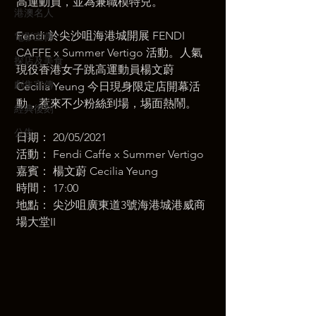
高運動員，並為兼職模特兒。  
港澳名人
Fendi 於尖沙咀海港城開展 FENDI 
電影宣傳
CAFFE x Summer Vertigo 活動。人氣
探店及美食
現役香港女子跳高運動員楊文蔚 
劇集宣傳
Cecilia Yeung 今日現身限定店開幕活
動，惹來不少粉絲到場，埸面熱鬧。  
經典復刻
公告
日期： 20/05/2021 
活動： Fendi Caffe x Summer Vertigo 
嘉賓： 楊文蔚 Cecilia Yeung 
時間： 17:00 
地點： 尖沙咀廣東道3號海港城港威商
場大堂II