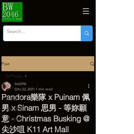
Post
All Posts
bw2046
All Posts
Dec 22, 2021
1 min read
Pandora樂隊 x Puinam 佩
海外展會
男 x Sinam 思男 - 等妳願
國內展會
意 - Christmas Busking @
港澳展會
尖沙咀 K11 Art Mall
商塲活動