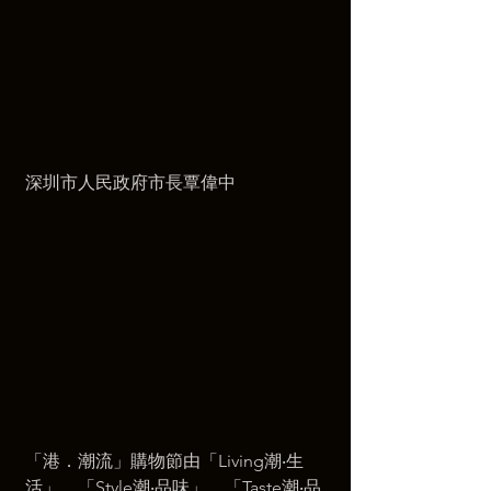
深圳市人民政府市長覃偉中
「港．潮流」購物節由「Living潮‧生
活」、「Style潮‧品味」、「Taste潮‧品