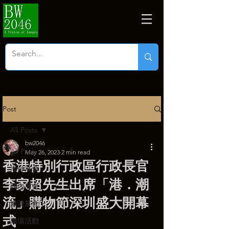
Post
All Posts
bw2046
All Posts
May 26, 2023
2 min read
香港特別行政區行政長官
海外展會
李家超先生出席「港．潮
國內展會
流」購物節深圳盛大開幕
港澳展會
式
商塲活動