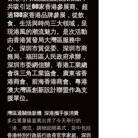
共吸引近80家香港參展商、超
過130家香港品牌參展，從飲
食、生活與時尚三大領域，呈
現港風的潮流魅力。是次活動
由香港貿發局大灣區服務中
心、深圳市貿促委、深圳市商
務局、福田區人民政府承辦，
深圳市委網信辦、香港工業總
會珠三角工業協會、廣東省香
港商會、前海香港商會、粵港
澳大灣區創新設計聯盟作為支
援單位。
灣區通關煥新機
深港攜手振消費
多位重量級嘉賓出席了今天舉行的
「港．潮流」購物節開幕式，當中包括
香港特別行政區行政長官李家超、深圳