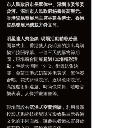
市人民政府市長覃偉中、深圳市委常委
曾湃、深圳市人民政府秘書長高聖元、
香港貿易發展局主席林建岳博士、香港
貿易發展局總裁方舜文
等。
明星達人齊坐鎮
現場活動精彩紛呈
開幕式上，香港藝人炎明熹的演出為購
物節拉開序幕。一連三天的購物節期
間，現場將會開展
超過100場精彩活
動
，包括大灣區「9+2」街舞結集決
賽、金茶王港式奶茶沖泡表演、無伴奏
合唱、花式籃球表演、近境魔術表演、
高蹺魔術師巡遊、時尚快閃舞、嘻哈音
樂表演、人像插畫繪畫等。
現場還設有
沉浸式空間體驗
，利用最新
投影式系統技術配以光影效果展示香港
文化的不同面貌，讓參觀者猶如置身於
萬花筒之中，體驗香港文化。