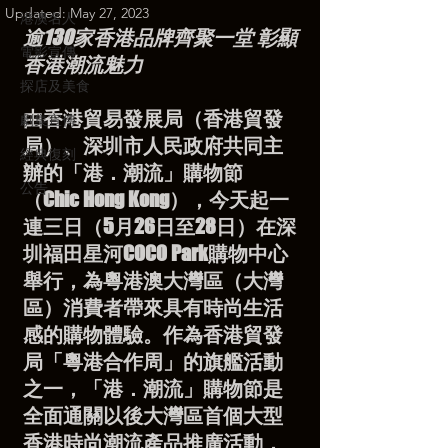
Updated:
May 27, 2023
港澳名人
逾130家香港品牌齊聚一堂 彰顯
電影宣傳
香港潮流魅力
探店及美食
由香港貿易發展局（香港貿發
劇集宣傳
局）、深圳市人民政府共同主
經典復刻
辦的「港．潮流」購物節
公告
（Chic Hong Kong），今天起一
連三日（5月26日至28日）在深
圳福田星河COCO Park購物中心
舉行，為粵港澳大灣區（大灣
區）消費者帶來具有時尚生活
感的購物體驗。作為香港貿發
局「粵港合作周」的旗艦活動
之一，「港．潮流」購物節是
全面通關以後大灣區首個大型
香港時尚潮流產品推廣活動，