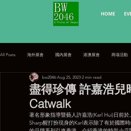
HOME
EV
All Posts
海外展會
國內展會
港澳展會
商塲活動
bw2046
Aug 25, 2023
2 min read
經典復刻
公告
盡得珍傳 許嘉浩兒
Catwalk
著名形象指導暨藝人許嘉浩(Karl Hui)
Sharp醒打扮現身的Karl表示除了有於國
的品牌系列引進香港。介紹香港的時裝小店陳