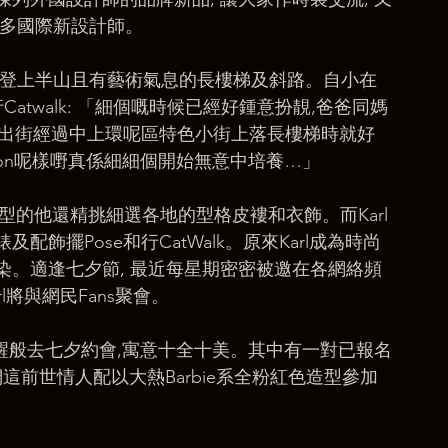
更多國際新設計師。
著登上半山且有藝術氣息的長樓梯及斜路。自小在
Catwalk: 「細個嘅時候已經好鍾意扮靚,爸爸同媽
街, 出街經過中上環呢區特色小街上落長樓梯時就好
shion呢樣嘢真係細細個開始無意中培養…」
有型的他還精挑細選各地的型格皮褸和衣飾。而Karl
飾擺Pose和行CatWalk。原來Karl成為時尚
。適逢七夕節, 最近每星期密密被邀在各網絡頻
l將與網民Fans聚會。
p醒般去七夕約會,寓意十全十美。其中有一對已報名
們這前世情人配以大熱Barbie系全粉紅色造型參加