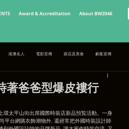
ENTS
Award & Accreditation
About BW2046
港澳名人
電影宣傳
探店及美食
劇集宣傳
時著爸爸型爆皮褸行
日前於上環太平山街出席國際時裝店新品預覧活動。一身
際時尚平台網購衣飾潮物外, 還經常把外國時裝設計師
列外國設計師的品牌新品, 讓大家作時裝交流, 又