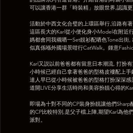
可以讓香港一群「時裝精」放眼世界,認識
活動於中西文化合璧的上環區舉行,沿路有
這區長大的Karl從小便化身小Model在附近行
媽都會同我襯哂一Set靚衫配哂色Tone出
似真係喺外國場景咁行CatWalk。鍾意Fa
Karl又説以前爸爸都有留意日本潮流, 打扮
小時候已經自己拿著爸爸的型格皮褸配上手錶及配
達人早巳從小時候被爸爸的型格打扮深深感染
道開LIVE分享生活時尚和美容扮靚心得的Kar
即場為十對不同的CP裝身扮靚讓他們Shar
的CP比較特別,是父子檔上陣,期望Karl為他
派對。