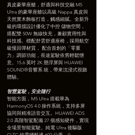
真皮豪華座艙，舒適與科技交融 M5 
Ultra 的豪華座艙以高級 Nappa 真皮與
天然實木飾板打造，觸感細膩。全新升
級的環擋設計優化了中控 儲物空間，
搭配雙 50W 無線快充，兼顧實用性與
科技感。標配舒雲舒適座椅，採用航空
級慢回彈材質， 配合首創的「零重
力」調節功能，長途駕駛依舊輕鬆愜
意。15.6 英吋 2K 懸浮屏與 HUAWEI 
SOUND®音響系 統，帶來沈浸式視聽
體驗。
智慧駕駛，安全隨行 
智能方面，M5 Ultra 搭載華為 
HarmonyOS 4.0 操作系統，支持多屏
協同與精准語音交互。HUAWEI ADS 
2.0 高階智駕配備 27 個感知硬件，實現
全場景智能駕駛。純電 Ultra 後驅版 
CLTC 純電續航達 602 公里，0- 