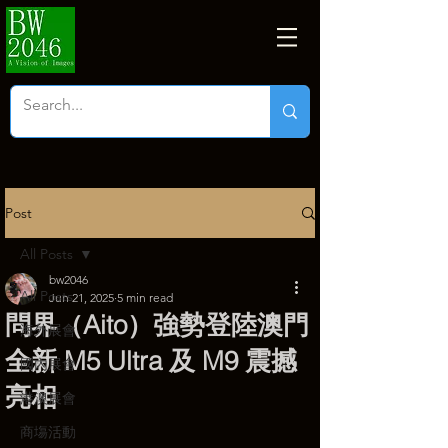
Post
All Posts
bw2046
All Posts
Jun 21, 2025
5 min read
問界（Aito）強勢登陸澳門
海外展會
全新 M5 Ultra 及 M9 震撼
國內展會
亮相
港澳展會
商塲活動