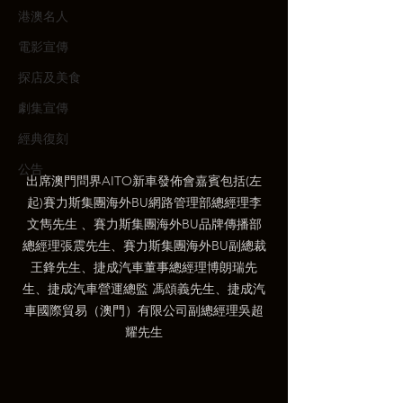
港澳名人
電影宣傳
探店及美食
劇集宣傳
經典復刻
公告
出席澳門問界AITO新車發佈會嘉賓包括(左
起)賽力斯集團海外BU網路管理部總經理李
文雋先生 、賽力斯集團海外BU品牌傳播部
總經理張震先生、賽力斯集團海外BU副總裁
王鋒先生、捷成汽車董事總經理博朗瑞先
生、捷成汽車營運總監 馮頌義先生、捷成汽
車國際貿易（澳門）有限公司副總經理吳超
耀先生