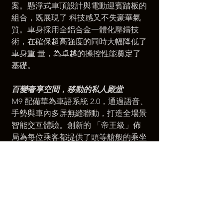
案。懸浮式車頂設計與電動迎賓踏板的
組合，既展現了 科技感又不失豪華氣
質。車身採用全鋁合金一體化壓鑄技
術，在確保超高強度的同時大幅降低了
車身重 量，為卓越的操控性能奠定了
基礎。
百變奢享空間，移動的私人殿堂 
M9 配備華為車語系統 2.0，通過語音、
手勢與車內多屏無縫聯動，打造全場景
智能交互體驗。創新的 「帝王級」佈
局為每位乘客都提供了頭等艙般的乘坐
體驗，智能激光投影巨幕系統 2.0，將
後排空間轉化 為沈浸式私人影院，配
合 25 單元聲學設計的 HUAWEI 
SOUND® SUPERIOR 音響系統，呈現
殿堂級視 聽享受。奢華零重力座椅套
裝採用真皮包裹，集成 14 向電動調節
與全身按摩功能，配合智能電動門，