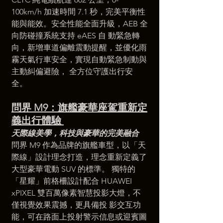
100km/h 加速時間 7.1 秒，完美平衡性
能與能效。安全性能全面升級，AEB 全
向防碰撞系統支持 eAES 自 動緊急轉
向，新增車道偏離震動提醒，並優化雨
霧天氣行車安全，實現自動緊急制動與
主動糾偏避險， 全方位守護出行安
全。 
問界 M9：旗艦豪華座駕重新定
義出行體驗 
天際線美學，科技與豪華的完美融合
問界 M9 作為品牌的旗艦車型，以「天
際線」設計理念打造，理念重新定義了
大型豪華電動 SUV 的標準。 獨特的
「星耀」前格柵設計配合 HUAWEI 
xPIXEL 雙百萬像素智慧投影大燈，不
僅視覺效果震撼，更具備投 影交互功
能，可在路面上投射警示信息或迎賓圖