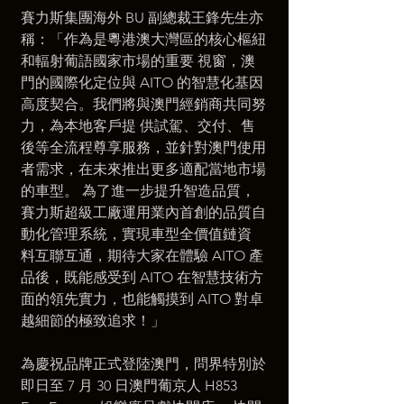
賽力斯集團海外 BU 副總裁王鋒先生亦
稱：「作為是粵港澳大灣區的核心樞紐
和輻射葡語國家市場的重要 視窗，澳
門的國際化定位與 AITO 的智慧化基因
高度契合。我們將與澳門經銷商共同努
力，為本地客戶提 供試駕、交付、售
後等全流程尊享服務，並針對澳門使用
者需求，在未來推出更多適配當地市場
的車型。 為了進一步提升智造品質，
賽力斯超級工廠運用業內首創的品質自
動化管理系統，實現車型全價值鏈資 
料互聯互通，期待大家在體驗 AITO 產
品後，既能感受到 AITO 在智慧技術方
面的領先實力，也能觸摸到 AITO 對卓
越細節的極致追求！」
為慶祝品牌正式登陸澳門，問界特別於
即日至 7 月 30 日澳門葡京人 H853 