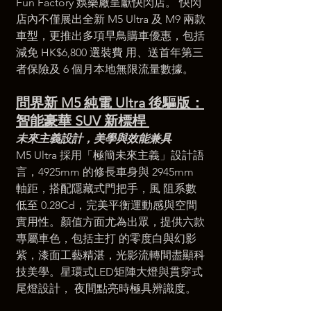
Fun Factory 娛樂廠呈獻快閃店。 快閃
店內不僅展出全新 M5 Ultra 及 M9 兩款
車型，更推出多項早鳥購車優惠，包括
減免 HK$6,800 選裝費 用、送首年第三
者保險及 6 個月本地無限流量數據。 
問界新 M5 純電 Ultra 後驅版：
智能豪華 SUV 新標桿 
未來主義設計，美學與效能兼具
M5 Ultra 採用「極簡未來主義」設計語
言，4925mm 的修長車身與 2945mm 
軸距，搭配隱藏式門把手，風 阻系數
低至 0.28Cd，完美平衡運動感與空間
實用性。顏值方面尤為出眾，提供六款
專屬車色，包括主打 的零度白與幻影
紫，漆面工藝精湛，光影流轉間盡顯科
技美學。星環式LED矩陣大燈與貫穿式
尾燈設計， 夜間點亮時極具辨識度。 