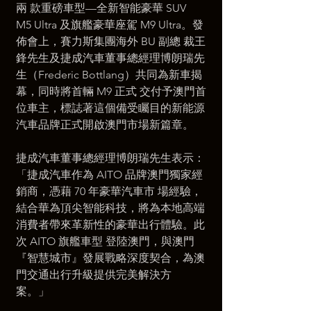
兩 款重磅車型—全新智能豪華 SUV 
M5 Ultra 及旗艦豪華座駕 M9 Ultra。發
佈會上，賽力斯集團海外 BU 副總 裁王
鋒先生及捷成汽車董事總經理博朗瑞先
生（Frederic Bottlang）共同為新車揭
幕，同時將首輛 M9 正式 交付予澳門首
位車主，標誌著這個備受矚目的新能源
汽車品牌正式開啟澳門市場新篇章。 
捷成汽車董事總經理博朗瑞先生表示：
「捷成汽車作為 AITO 品牌澳門獨家經
銷商，憑藉 70 年豪華汽車市 場經驗，
結合華為頂尖智能科技，將為本地高端
消費者帶來革新性的豪華出行體驗。此
次 AITO 旗艦車型 登陸澳門，與澳門
『智慧城市』發展戰略深度契合，為澳
門交通出行升級提供完美解決方
案。」 