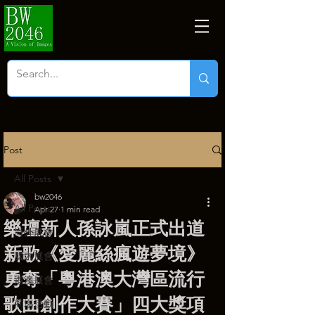
Post
All Posts
bw2046
All Posts
Apr 27
1 min read
樂壇新人孫詠嵐正式出道
海外展會
新歌《愛麗絲瘋遊夢境》
國內展會
勇奪「粵港澳大灣區流行
港澳展會
歌曲創作大賽」四大獎項
商塲活動