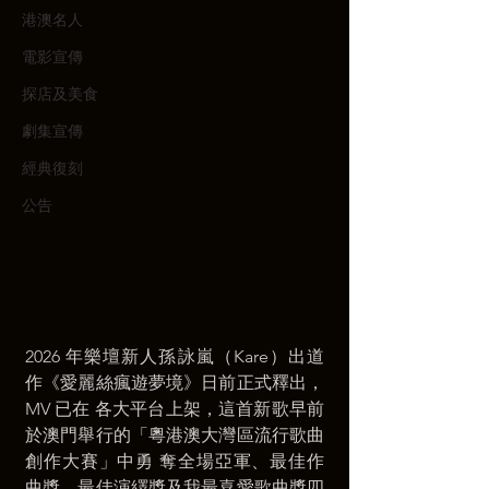
港澳名人
電影宣傳
探店及美食
劇集宣傳
經典復刻
公告
2026 年樂壇新人孫詠嵐（Kare）出道
作《愛麗絲瘋遊夢境》日前正式釋出，
MV 已在 各大平台上架，這首新歌早前
於澳門舉行的「粵港澳大灣區流行歌曲
創作大賽」中勇 奪全場亞軍、最佳作
曲獎、最佳演繹獎及我最喜愛歌曲獎四