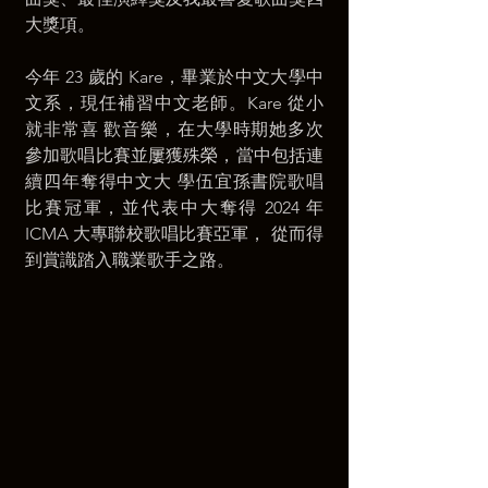
大獎項。 
今年 23 歲的 Kare，畢業於中文大學中
文系，現任補習中文老師。Kare 從小
就非常喜 歡音樂，在大學時期她多次
參加歌唱比賽並屢獲殊榮，當中包括連
續四年奪得中文大 學伍宜孫書院歌唱
比賽冠軍，並代表中大奪得 2024 年 
ICMA 大專聯校歌唱比賽亞軍， 從而得
到賞識踏入職業歌手之路。 