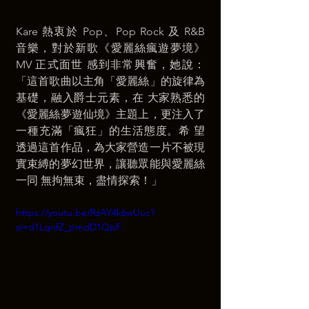
Kare 熱衷於 Pop、Pop Rock 及 R&B 
音樂，對於新歌《愛麗絲瘋遊夢境》
MV 正式面世 感到非常興奮，她說：
「這首歌曲以主角「愛麗絲」的旋律為
基礎，融入爵士元素，在 大家熟悉的
《愛麗絲夢遊仙境》主題上，更注入了
一種充滿「瘋狂」的生活態度。希 望
透過這首作品，為大家營造一片不被現
實束縛的夢幻世界，讓聽眾能與愛麗絲
一同 無拘無束，盡情探索！」 
https://youtu.be/RzAY4k6wUuc?
si=d1LqnfZ_pmdD1QpF