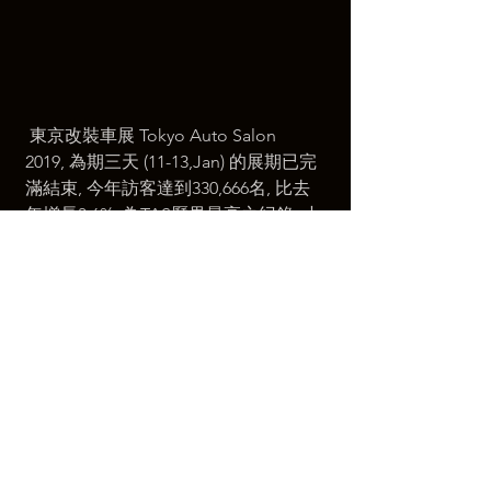
 東京改裝車展 Tokyo Auto Salon  
2019, 為期三天 (11-13,Jan) 的展期已完
滿結束, 今年訪客達到330,666名, 比去
年增長3.6%, 為TAS歷界最高之纪錄, 小
编除在此祝賀TAS大會外, 更非常榮幸, 
能得到大會審發媒體證出席盛會, 為大
家作出報導。
東京改裝車展, 於1983年時名為 「エキ
サイティングカーショー (Exiting Car 
Show)」（第1至4屆）, 於1987年時正
式改名為「東京改裝車展 (Tokyo Auto 
Salon)」, 於幕張展覽館 (Makuhari 