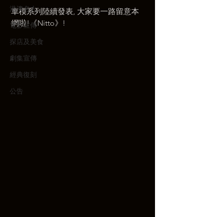
港澳名人
車模系列陸續發表, 大家要一路留意本
網啦!《Nitto》! 
電影宣傳
探店及美食
劇集宣傳
經典復刻
公告