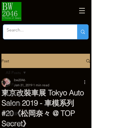
Post
All Posts
bw2046
All Posts
Jan 31, 2019
1 min read
東京改裝車展 Tokyo Auto
海外展會
Salon 2019 - 車模系列
國內展會
#20《松岡奈々 @ TOP
港澳展會
Secret》
商塲活動