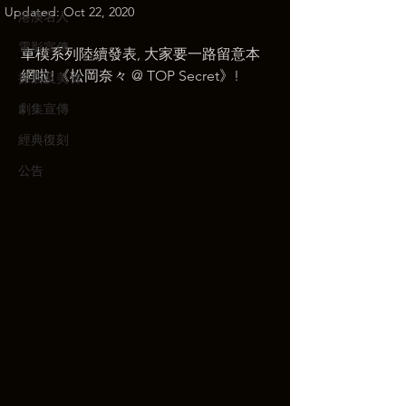
Updated:
Oct 22, 2020
港澳名人
電影宣傳
車模系列陸續發表, 大家要一路留意本
網啦!《松岡奈々 @ TOP Secret》! 
探店及美食
劇集宣傳
經典復刻
公告