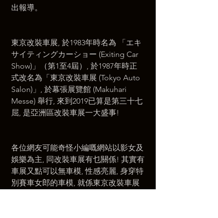
出報導。
東京改裝車展, 於1983年時名為 「エキ
サイティングカーショー (Exiting Car 
Show)」（第1至4屆）, 於1987年時正
式改名為「東京改裝車展 (Tokyo Auto 
Salon)」, 於幕張展覽館 (Makuhari 
Messe) 舉行, 來到2019已算是第三十七
屈, 是亞洲區改裝車展一大盛事!
各位網友可能奇怪小編嘅網站以影女及
娛樂為主, 同改裝車展有乜關係! 其實有
車展又點可以無車模, 性感亮麗, 身穿特
別賽車女郎的車模, 就係東京改裝車展
嘅一大特色, 就係展會嘅一部份, 亦係吸
引觀眾入塲嘅一個元素, 不是小编老作, 
因為申請媒体證時, 媒体項選項中就包