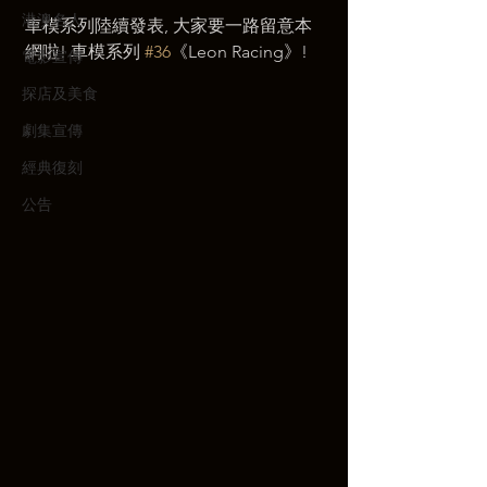
港澳名人
車模系列陸續發表, 大家要一路留意本
網啦! 車模系列 
#36
《Leon Racing》! 
電影宣傳
探店及美食
劇集宣傳
經典復刻
公告