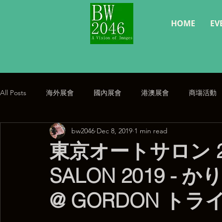
HOME
EV
All Posts
海外展會
國內展會
港澳展會
商塲活動
bw2046
Dec 8, 2019
1 min read
經典復刻
公告
東京オートサロン 201
SALON 2019 - かり
@ GORDON トラ