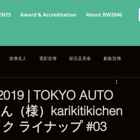
ENTS
Award & Accreditation
About BW2046
港澳名人
電影宣傳
探店及美食
劇集宣傳
9 | TOKYO AUTO
ん（様）karikitikichen
イク ライナップ #03