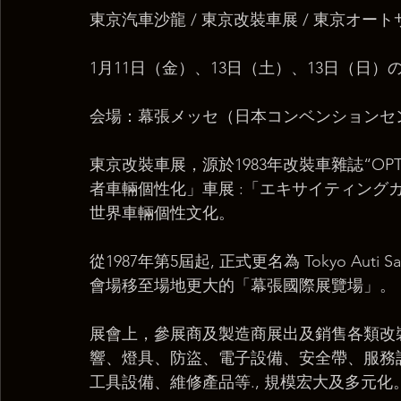
東京汽車沙龍 / 東京改裝車展 / 東京オートサ
1月11日（金）、13日（土）、13日（日）
会場：幕張メッセ（日本コンベンションセ
​東京改裝車展，源於1983年改裝車雜誌“O
者車輛個性化」車展 :「エキサイティングカーショ
世界車輛個性文化。
從1987年第5屆起, 正式更名為 Tokyo Au
會場移至場地更大的「幕張國際展覽場」。
展會上，參展商及製造商展出及銷售各類改裝
響、燈具、防盜、電子設備、安全帶、服務
工具設備、維修產品等., 規模宏大及多元