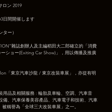
ロン 2019
の3日間開催します
ンター）
PTION”雜誌創辦人及主編稻田大二郎確立的「消費
ー(Exiting Car Show)」，用以傳播及推廣
ti Salon「東京汽車沙龍 / 東京改裝車展」，亦從有明
用品及相關服務 : 輪胎及車輪、空調、汽車音
設備、汽車保養美容產品、汽車電子和技術、汽車
化。被稱譽為「全球三大改裝車展」之一。